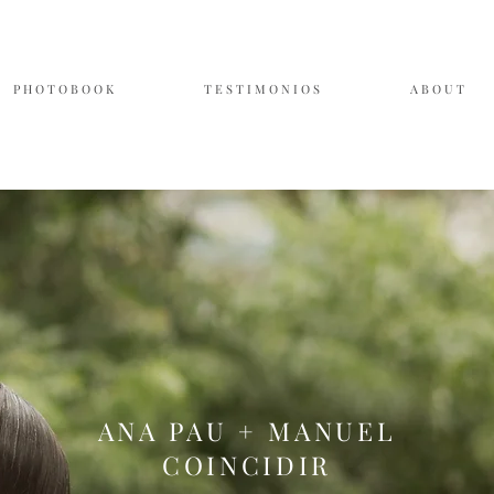
P H O T O B O O K
T E S T I M O N I O S
A B O U T
ANA PAU + MANUEL
COINCIDIR