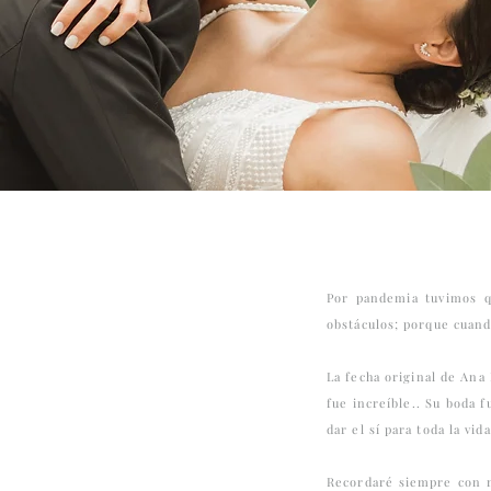
Por pandemia tuvimos qu
obstáculos; porque cuand
La fecha original de Ana 
fue increíble.. Su boda 
dar el sí para toda la vi
Recordaré siempre con 