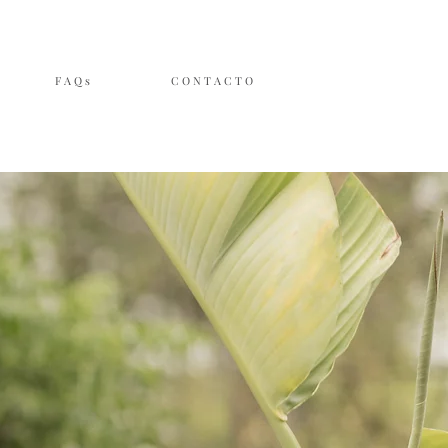
F A Q s
C O N T A C T O