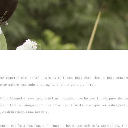
e esperar casi un año para estas fotos, para esas risas y para comp
o se quiere con todo el corazón, el amor gana siempre..
Pau y Manuel era en agosto del año pasado, y verlos por fin después de var
fueron familia, amigos y mucha pero mucha fiesta. Y es que ver a dos pers
da, es demasiado emocionante.
mucho cariño a Ana Pau, como una de las novias más más sonrientes. Y n