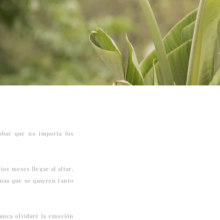
robar que no importa los
ios meses llegar al altar,
onas que se quieren tanto
unca olvidaré la emoción