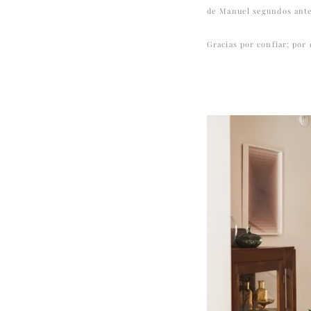
de Manuel segundos antes
Gracias por confiar; por 