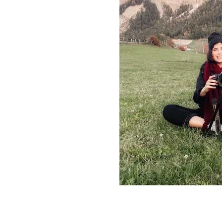
s nos recuerden lo realmente
 la familia, los amigos... ​
hecho, pero sobre todo, creo que
s aquel que hacemos con cariño.
o que más me mueve cada que una
 su amiga, guía y cómplice para
dediquen a disfrutar. Y es que
la que quedará plasmada en las
para siempre.
les. Cada una es auténtica y lo
ecial, son sus protagonistas.
ía contar la tuya!