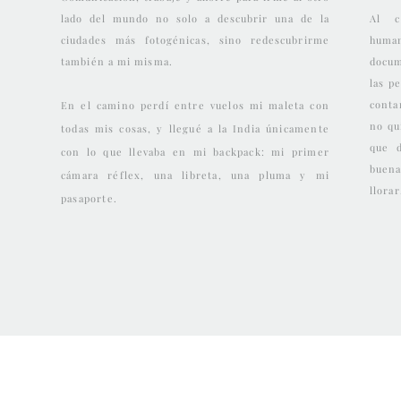
lado del mundo no solo a descubrir una de la
Al c
ciudades más fotogénicas, sino redescubrirme
human
también a mi misma.
docum
las p
conta
En el camino perdí entre vuelos mi maleta con
no qu
todas mis cosas, y llegué a la India únicamente
que 
con lo que llevaba en mi backpack: mi primer
buena
cámara réflex, una libreta, una pluma y mi
llorar
pasaporte.