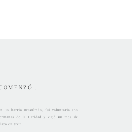
 COMENZÓ..
en un barrio musulmán, fui voluntaria con
ermanas de la Caridad y viajé un mes de
lazo en tren.