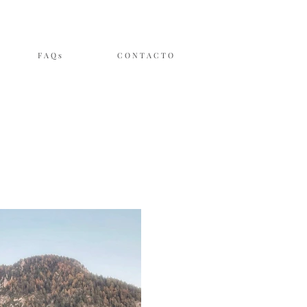
F A Q s
C O N T A C T O