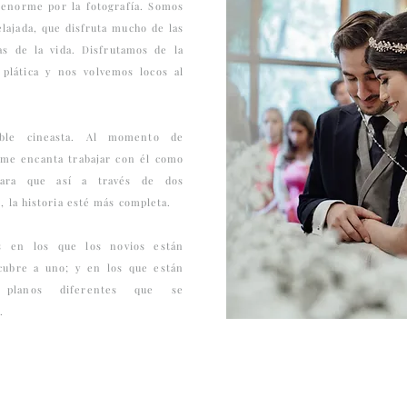
enorme por la fotografía. Somos
elajada, que disfruta mucho de las
s de la vida. Disfrutamos de la
 plática y nos volvemos locos al
íble cineasta. Al momento de
me encanta trabajar con él como
Para que así a través de dos
, la historia esté más completa.
 en los que los novios están
cubre a uno; y en los que están
s planos diferentes que se
.