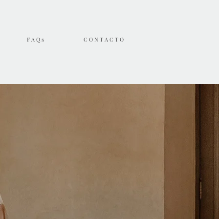
F A Q s
C O N T A C T O