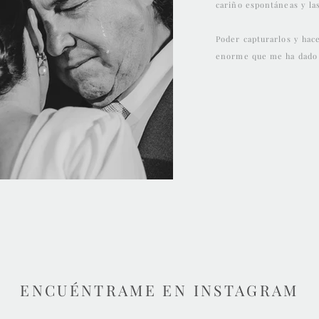
cariño espontáneas y la
Poder capturarlos y hace
enorme que me ha dado 
ENCUÉNTRAME EN INSTAGRAM