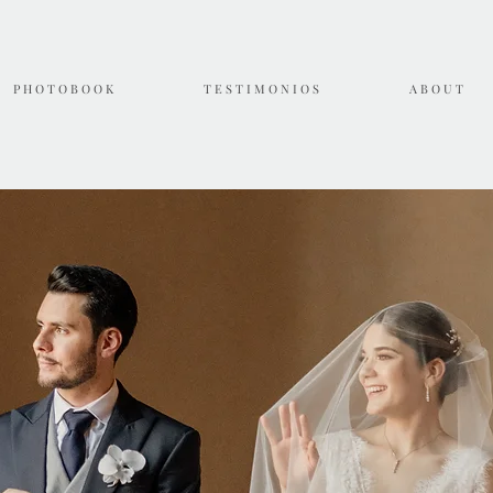
P H O T O B O O K
T E S T I M O N I O S
A B O U T