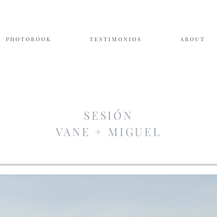
P H O T O B O O K
T E S T I M O N I O S
A B O U T
SESIÓN
VANE + MIGUEL