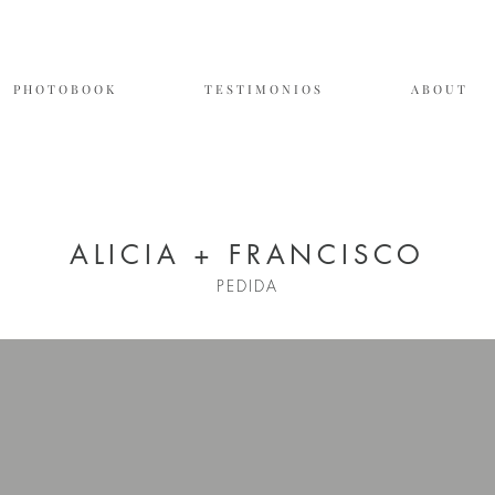
P H O T O B O O K
T E S T I M O N I O S
A B O U T
ALICIA + FRANCISCO
PEDIDA