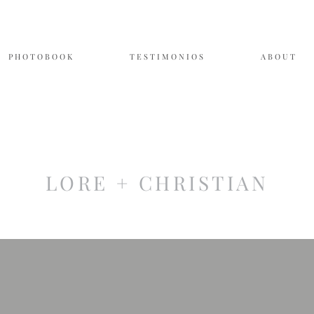
P H O T O B O O K
T E S T I M O N I O S
A B O U T
LORE + CHRISTIAN